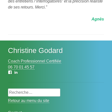
des entretiens /”interrogatoires” et la précision réaliste
de ses retours. Merci.”
Agnès
Christine Godard
Coach Professionnel Certifiée
06 70 01 45 57
Facebook
LinkedIn
Rechercher :
Retour au menu du site